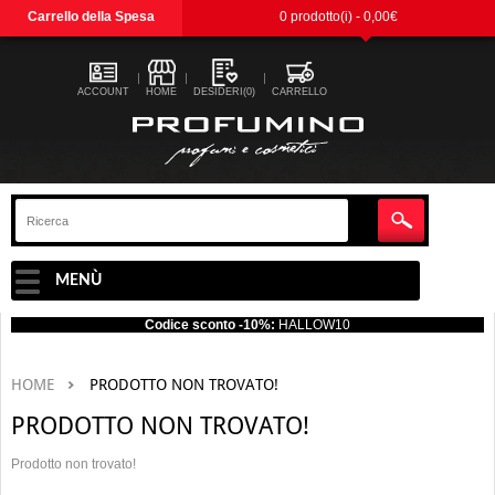
Carrello della Spesa
0 prodotto(i) - 0,00€
ACCOUNT
HOME
DESIDERI(0)
CARRELLO
MENÙ
Codice sconto -10%:
HALLOW10
HOME
PRODOTTO NON TROVATO!
PRODOTTO NON TROVATO!
Prodotto non trovato!