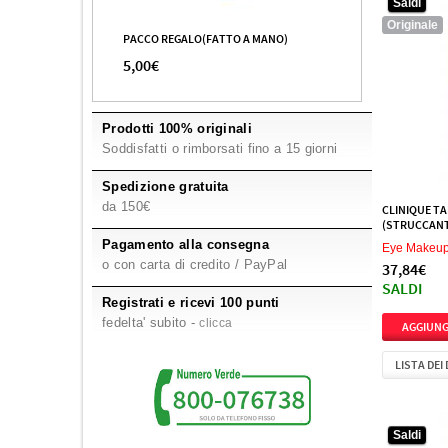
Saldi
4
Ziaja
Originale
PACCO REGALO(FATTO A MANO)
5,00€
Prodotti 100% originali
Soddisfatti o rimborsati fino a 15 giorni
Spedizione gratuita
da 150€
CLINIQUE TA
(STRUCCANT
Pagamento alla consegna
Eye Makeu
o con carta di credito / PayPal
37,84€
SALDI
Registrati e ricevi 100 punti
fedelta' subito -
clicca
LISTA DEI
Saldi