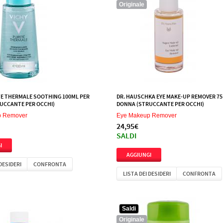
Originale
TE THERMALE SOOTHING 100ML PER
DR. HAUSCHKA EYE MAKE-UP REMOVER 75
UCCANTE PER OCCHI)
DONNA (STRUCCANTE PER OCCHI)
p Remover
Eye Makeup Remover
24,95€
SALDI
 DESIDERI
CONFRONTA
LISTA DEI DESIDERI
CONFRONTA
Saldi
Originale