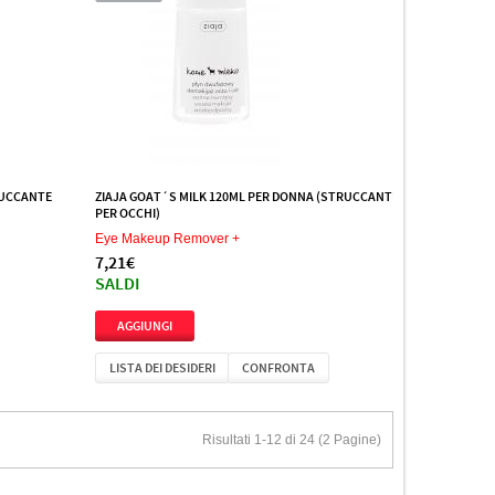
RUCCANTE
ZIAJA GOAT´S MILK 120ML PER DONNA (STRUCCANTE
PER OCCHI)
Eye Makeup Remover +
7,21€
SALDI
LISTA DEI DESIDERI
CONFRONTA
Risultati 1-12 di 24 (2 Pagine)