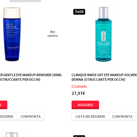
Saldi
Saldi
ER GENTLE EYE MAKEUP REMOVER 100ML
CLINIQUE RINSE OFF EYE MAKEUP SOLVEN
(STRUCCANTE PER OCCHI)
DONNA (STRUCCANTE PER OCCHI)
Cosmetic
27,97€
 DESIDERI
CONFRONTA
LISTA DEI DESIDERI
CONFRONTA