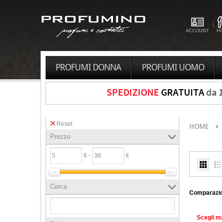
ACCOUNT
H
PROFUMI DONNA
PROFUMI UOMO
SPEDIZIONE
GRATUITA
da 
Reset
HOME
Prezzo
€ -
€
Cerca
Comparazio
Scegli m