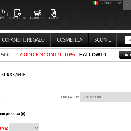
€
OME
DESIDERI(0)
CARRELLO
CASSA
COFANETTI REGALO
COSMETICA
SCONTI
150€
CODICE SCONTO -10%
: HALLOW10
INF
STRUCCANTE
ORDINA PER:
ne prodotto (0)
arca: