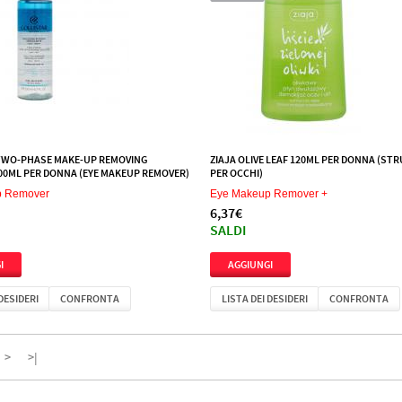
TWO-PHASE MAKE-UP REMOVING
ZIAJA OLIVE LEAF 120ML PER DONNA (ST
00ML PER DONNA (EYE MAKEUP REMOVER)
PER OCCHI)
p Remover
Eye Makeup Remover +
6,37€
SALDI
 DESIDERI
CONFRONTA
LISTA DEI DESIDERI
CONFRONTA
>
>|