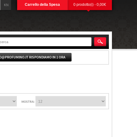
Carrello della Spesa
0 prodotto(i) - 0,00€
KN
O@PROFUMINO.IT RISPONDIAMO IN 1 ORA
MOSTRA: