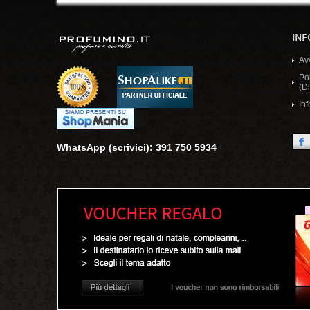
INF
Av
Po
(Di
Inf
WhatsApp (scrivici): 391 750 5934