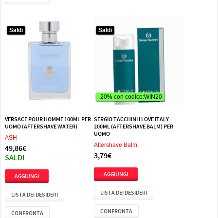
Saldi
Saldi
-20% con codice:WIN20
VERSACE POUR HOMME 100ML PER
SERGIO TACCHINI I LOVE ITALY
UOMO (AFTERSHAVE WATER)
200ML (AFTERSHAVE BALM) PER
UOMO
ASH
Aftershave Balm
49,86€
3,79€
SALDI
LISTA DEI DESIDERI
LISTA DEI DESIDERI
CONFRONTA
CONFRONTA