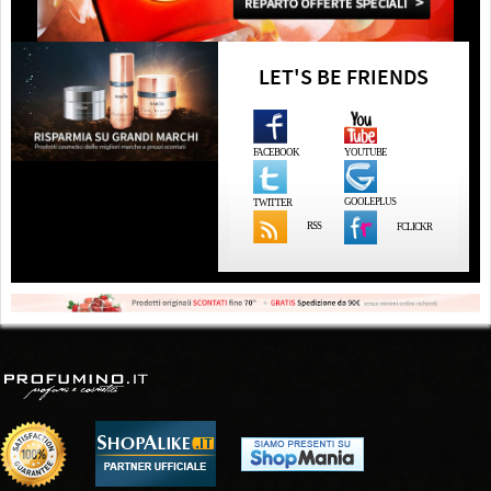
LET'S BE FRIENDS
FACEBOOK
YOUTUBE
GOOLEPLUS
TWITTER
RSS
FCLICKR