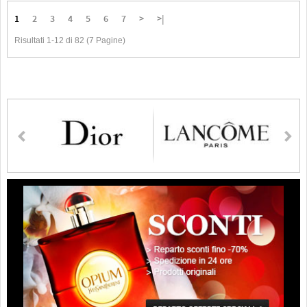
1
2
3
4
5
6
7
>
>|
Risultati 1-12 di 82 (7 Pagine)