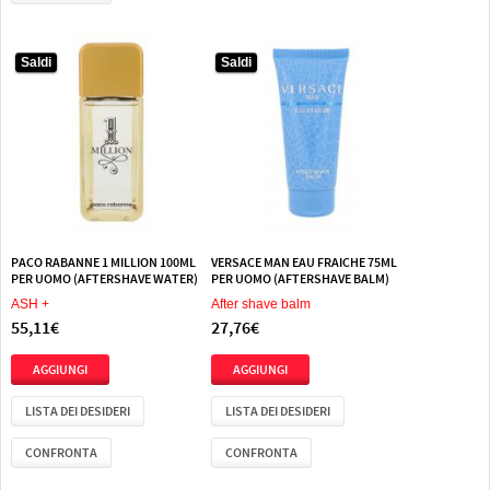
Saldi
Saldi
PACO RABANNE 1 MILLION 100ML
VERSACE MAN EAU FRAICHE 75ML
PER UOMO (AFTERSHAVE WATER)
PER UOMO (AFTERSHAVE BALM)
ASH +
After shave balm
55,11€
27,76€
LISTA DEI DESIDERI
LISTA DEI DESIDERI
CONFRONTA
CONFRONTA