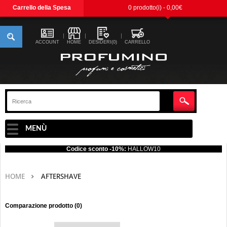
Carrello della Spesa
0 prodotto(i) - 0,00€
ACCOUNT
HOME
DESIDERI(0)
CARRELLO
MENÙ
Codice sconto -10%:
HALLOW10
HOME
AFTERSHAVE
Comparazione prodotto (0)