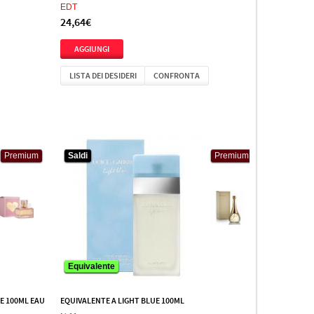
EDT
24,64€
LISTA DEI DESIDERI
CONFRONTA
Premium
Premium
Saldi
Saldi
Premium
Premium
Equivalente
Equivalente
LE 100ML EAU
EQUIVALENTE A LIGHT BLUE 100ML