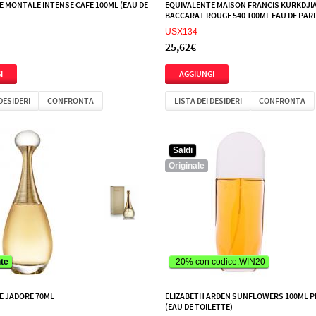
 MONTALE INTENSE CAFE 100ML (EAU DE
EQUIVALENTE MAISON FRANCIS KURKDJI
BACCARAT ROUGE 540 100ML EAU DE PA
USX134
25,62€
 DESIDERI
CONFRONTA
LISTA DEI DESIDERI
CONFRONTA
Saldi
Originale
te
te
-20% con codice:WIN20
E JADORE 70ML
ELIZABETH ARDEN SUNFLOWERS 100ML 
(EAU DE TOILETTE)