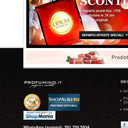
Creed
21
Cuba
47
Dali Haute Parfumerie
2
Davidoff
5
Dear Rose
1
Dermacol
4
Diesel
7
Diptyque
14
Disney
2
INF
Disney Princess
1
DKNY
24
Av
Po
Dolce & Gabbana
51
(Di
Dr. Hauschka
8
Inf
Driclor
1
Dsquared2
12
WhatsApp (scrivici): 391 750 5934