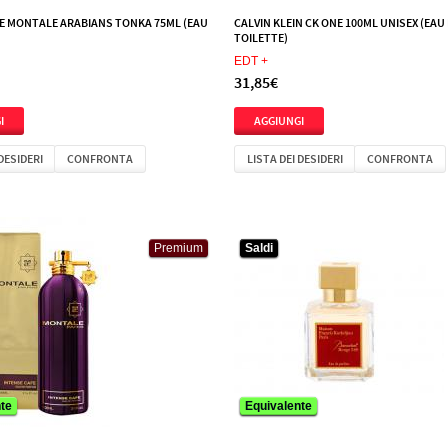
E MONTALE ARABIANS TONKA 75ML (EAU
CALVIN KLEIN CK ONE 100ML UNISEX (EAU
TOILETTE)
EDT +
31,85€
 DESIDERI
CONFRONTA
LISTA DEI DESIDERI
CONFRONTA
Premium
Saldi
Saldi
te
Equivalente
Equivalente