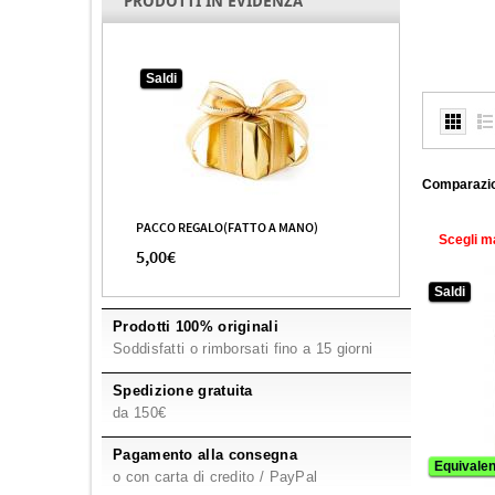
PRODOTTI IN EVIDENZA
Ajmal
45
Akro
4
Al Haramain
107
Saldi
Al Wataniah
27
Alexandre.J
3
Alfred Sung
2
Comparazio
Alfred Verne
1
PACCO REGALO(FATTO A MANO)
Alghabra
1
Scegli m
5,00€
Alyssa Ashley
5
Saldi
Amouage
3
Prodotti 100% originali
Amouroud
5
Soddisfatti o rimborsati fino a 15 giorni
Andre Courreges
4
Spedizione gratuita
Angel Schlesser
3
da 150€
Angela Ciampagna
2
Pagamento alla consegna
Anna Sui
5
Equivalen
o con carta di credito / PayPal
Antonio Banderas
7