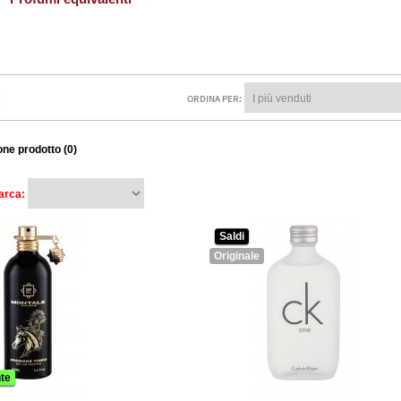
ORDINA PER:
ne prodotto (0)
arca:
Saldi
Originale
te