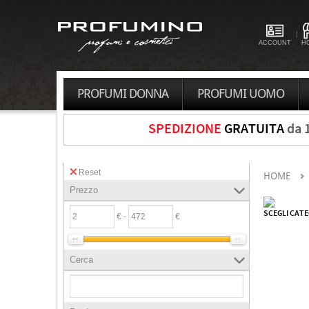
ACCOUNT
H
PROFUMI DONNA
PROFUMI UOMO
SPEDIZIONE
GRATUITA
da 
Reset
HOME
Prezzo
SCEGLI CAT
€ -
€
Cerca