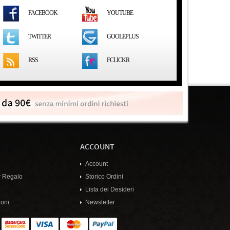
FACEBOOK
YOUTUBE
GOOLEPLUS
TWITTER
RSS
FCLICKR
ACCOUNT
Account
 Regalo
Storico Ordini
Lista dei Desideri
oni
Newsletter