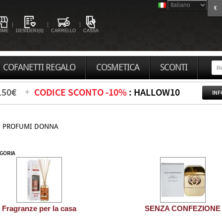
€
OME
DESIDERI(0)
CARRELLO
CASSA
COFANETTI REGALO
COSMETICA
SCONTI
150€
CODICE SCONTO -10%
: HALLOW10
INF
PROFUMI DONNA
EGORIA
Fragranze per la casa
SENZA CONFEZIONE