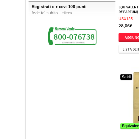
Registrati e ricevi 100 punti
Aquolina
3
EQUIVALENT
DE PARFUM)
fedelta' subito -
clicca
Ard Al Zaafaran
9
USX135
Ariana Grande
21
28,06€
Aristocrazy
2
Armaf
91
LISTA DEI
Armand Basi
3
Asdaaf
3
Atelier des Ors
6
Saldi
Athoor Al Alam
1
Atkinsons
5
Attar Collection
4
Aubusson
1
Auraa Desire
7
Autobiography
3
Equivalen
Avril Lavigne
2