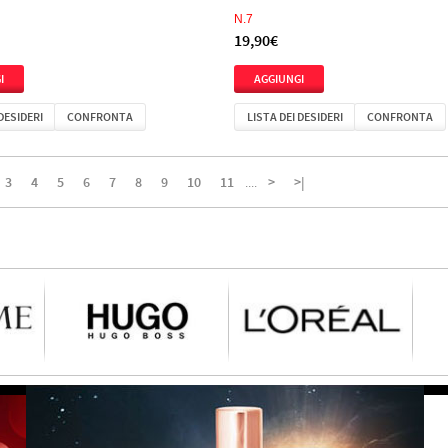
N.7
19,90€
 DESIDERI
CONFRONTA
LISTA DEI DESIDERI
CONFRONTA
3
4
5
6
7
8
9
10
11
>
>|
....