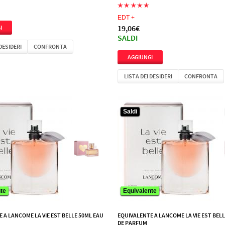
EDT +
19,06€
SALDI
 DESIDERI
CONFRONTA
LISTA DEI DESIDERI
CONFRONTA
Saldi
Saldi
te
te
Equivalente
Equivalente
 A LANCOME LA VIE EST BELLE 50ML EAU
EQUIVALENTE A LANCOME LA VIE EST BEL
DE PARFUM