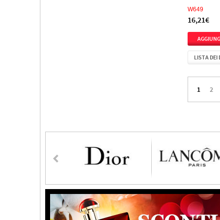
CeraVe
4
W649
16,21€
Chabaud
1
Chanson
5
Chantal Thomass
1
LISTA DEI
Chloe
28
Chopard
19
1
2
Christian Dior
1
Christian Siriano
3
Christina Aguilera
11
Clarins
1
Clean
3
Clinique
6
Clive Christian
2
Coach
12
Collistar
2
Coty
2