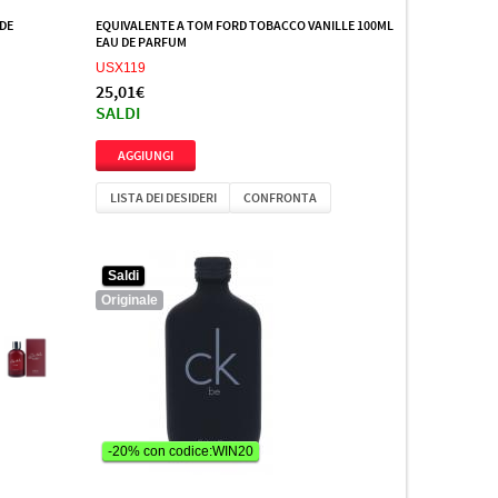
 DE
EQUIVALENTE A TOM FORD TOBACCO VANILLE 100ML
EAU DE PARFUM
USX119
25,01€
SALDI
LISTA DEI DESIDERI
CONFRONTA
Saldi
Originale
-20% con codice:WIN20