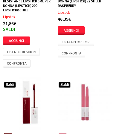
RESISTANCE LIPSTICK 5ML PER
DONNA (LIPSTICK) 22 SHEER
DONNA (LIPSTICK) 200
RASPBERRY
LIPSTICK&CHILL
Lipstick
Lipstick
48,39€
21,86€
SALDI
LISTA DEI DESIDERI
LISTA DEI DESIDERI
CONFRONTA
CONFRONTA
Saldi
Saldi
Saldi
Saldi