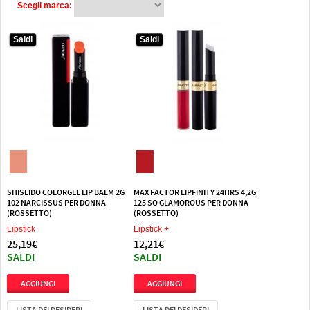
Scegli marca:
Saldi
Saldi
Saldi
Saldi
SHISEIDO COLORGEL LIP BALM 2G
MAX FACTOR LIPFINITY 24HRS 4,2G
102 NARCISSUS PER DONNA
125 SO GLAMOROUS PER DONNA
(ROSSETTO)
(ROSSETTO)
Lipstick
Lipstick +
25,19€
12,21€
SALDI
SALDI
LISTA DEI DESIDERI
LISTA DEI DESIDERI