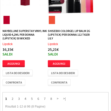
MAYBELLINE SUPERSTAY VINYL INK
SHISEIDO COLORGEL LIP BALM 2G
LIQUID 4,2ML PER DONNA
(LIPSTICK) PER DONNA 112 TIGER
(LIPSTICK) 50 WICKED
LILY
Lipstick
Lipstick
16,15€
25,21€
SALDI
SALDI
LISTA DEI DESIDERI
LISTA DEI DESIDERI
CONFRONTA
CONFRONTA
1
2
3
4
5
6
7
8
>
>|
Risultati 1-12 di 96 (8 Pagine)