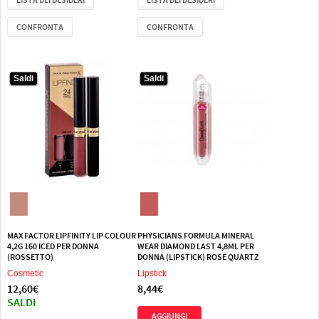
CONFRONTA
CONFRONTA
Saldi
Saldi
Saldi
Saldi
MAX FACTOR LIPFINITY LIP COLOUR
PHYSICIANS FORMULA MINERAL
4,2G 160 ICED PER DONNA
WEAR DIAMOND LAST 4,8ML PER
(ROSSETTO)
DONNA (LIPSTICK) ROSE QUARTZ
Cosmetic
Lipstick
12,60€
8,44€
SALDI