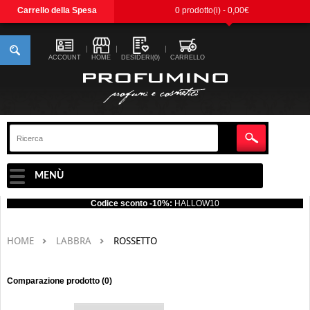
Carrello della Spesa
0 prodotto(i) - 0,00€
ACCOUNT
HOME
DESIDERI(0)
CARRELLO
MENÙ
Codice sconto -10%:
HALLOW10
HOME
LABBRA
ROSSETTO
Comparazione prodotto (0)