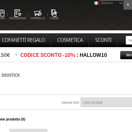
€
OME
DESIDERI(0)
CARRELLO
CASSA
COFANETTI REGALO
COSMETICA
SCONTI
150€
CODICE SCONTO -10%
: HALLOW10
INF
DEOSTICK
ORDINA PER:
ne prodotto (0)