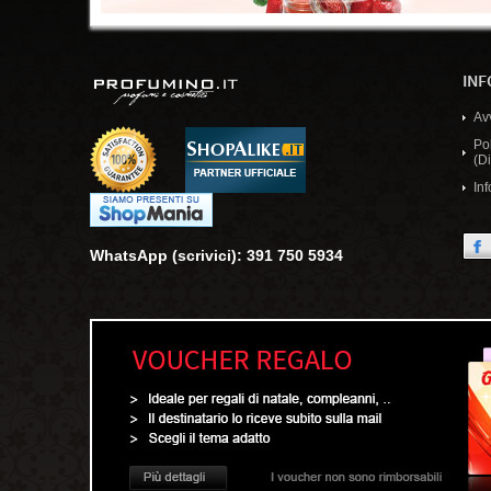
INF
Av
Po
(Di
Inf
WhatsApp (scrivici): 391 750 5934