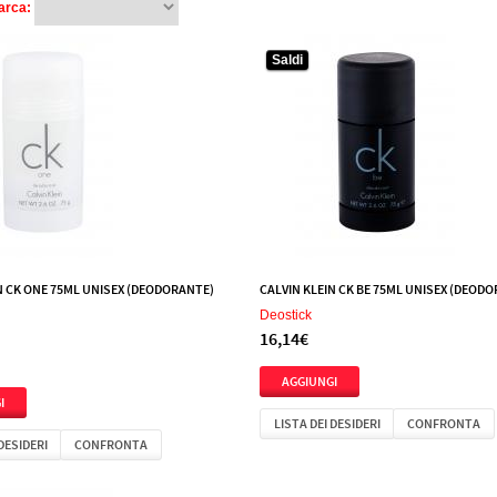
arca:
Saldi
N CK ONE 75ML UNISEX (DEODORANTE)
CALVIN KLEIN CK BE 75ML UNISEX (DEOD
Deostick
16,14€
LISTA DEI DESIDERI
CONFRONTA
 DESIDERI
CONFRONTA