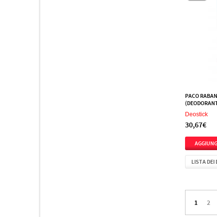
PACO RABAN
(DEODORANT
Deostick
30,67€
LISTA DEI
1
2