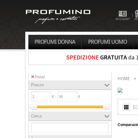
ACCOUNT
H
PROFUMI DONNA
PROFUMI UOMO
SPEDIZIONE
GRATUITA
da 
Reset
HOME
Prezzo
€ -
€
Cerca
Comparazio