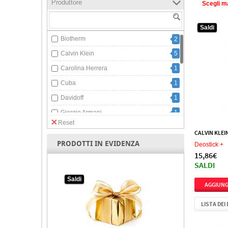
Produttore
Scegli m
Saldi
Biotherm
2
Calvin Klein
5
Carolina Herrera
1
Cuba
1
Davidoff
1
Giorgio Armani
1
Reset
Hugo Boss
3
CALVIN KLEI
Jean Paul Gaultier
1
PRODOTTI IN EVIDENZA
Deostick +
15,86€
Mont Blanc
1
SALDI
Nino Cerruti
1
Saldi
Paco Rabanne
2
Rexona
1
LISTA DEI
Versace
1