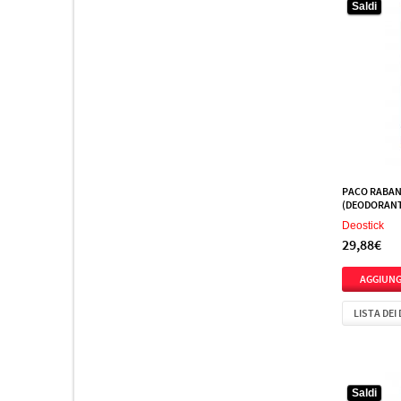
Saldi
PACO RABAN
(DEODORANT
Deostick
29,88€
LISTA DEI
Saldi