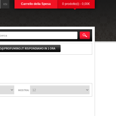
Carrello della Spesa
0 prodotto(i) - 0,00€
KN
O@PROFUMINO.IT RISPONDIAMO IN 1 ORA
MOSTRA: