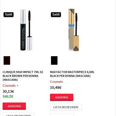
Saldi
Saldi
Saldi
Saldi
CLINIQUE HIGH IMPACT 7ML 02
MAX FACTOR MASTERPIECE 4,5ML
BLACK BROWN PER DONNA
BLACK PER DONNA (MASCARA)
(MASCARA)
Cosmetic
Cosmetic +
10,48€
30,13€
SALDI
LISTA DEI DESIDERI
LISTA DEI DESIDERI