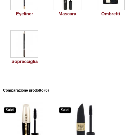
Eyeliner
Mascara
Ombretti
Sopracciglia
Comparazione prodotto (0)
Saldi
Saldi
Saldi
Saldi