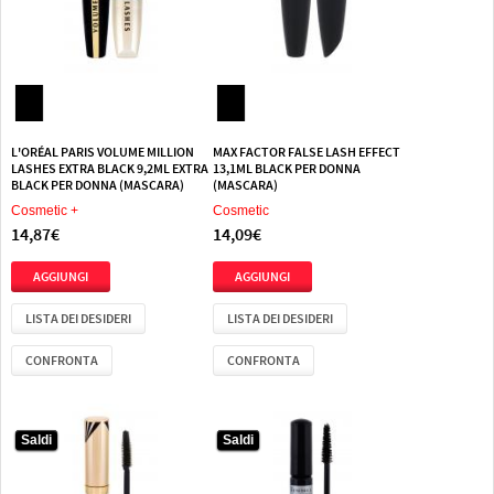
L'ORÉAL PARIS VOLUME MILLION
MAX FACTOR FALSE LASH EFFECT
LASHES EXTRA BLACK 9,2ML EXTRA
13,1ML BLACK PER DONNA
BLACK PER DONNA (MASCARA)
(MASCARA)
Cosmetic +
Cosmetic
14,87€
14,09€
LISTA DEI DESIDERI
LISTA DEI DESIDERI
CONFRONTA
CONFRONTA
Saldi
Saldi
Saldi
Saldi