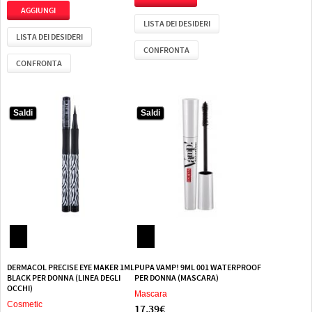
LISTA DEI DESIDERI
LISTA DEI DESIDERI
CONFRONTA
CONFRONTA
Saldi
Saldi
Saldi
Saldi
DERMACOL PRECISE EYE MAKER 1ML
PUPA VAMP! 9ML 001 WATERPROOF
BLACK PER DONNA (LINEA DEGLI
PER DONNA (MASCARA)
OCCHI)
Mascara
Cosmetic
17,39€