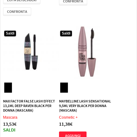
CONFRONTA
CONFRONTA
Saldi
Saldi
Saldi
Saldi
MAX FACTOR FALSE LASH EFFECT
MAYBELLINE LASH SENSATIONAL
13,1ML DEEP RAVEN BLACK PER
9,5ML VERY BLACK PER DONNA
DONNA (MASCARA)
(MASCARA)
Mascara
Cosmetic +
13,53€
11,38€
SALDI