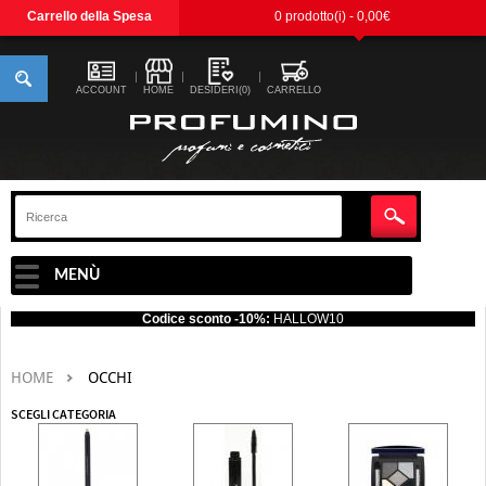
Carrello della Spesa
0 prodotto(i) - 0,00€
ACCOUNT
HOME
DESIDERI(0)
CARRELLO
MENÙ
Codice sconto -10%:
HALLOW10
HOME
OCCHI
SCEGLI CATEGORIA