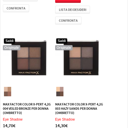
CONFRONTA
LISTA DEI DESIDERI
CONFRONTA
Saldi
Saldi
Saldi
Saldi
Originale
Originale
Originale
Originale
MAX FACTOR COLOR X-PERT 4,2G
MAX FACTOR COLOR X-PERT 4,2G
004 VEILED BRONZE PER DONNA
003 HAZY SANDS PER DONNA
(OMBRETTO)
(OMBRETTO)
Eye Shadow
Eye Shadow
14,70€
14,30€