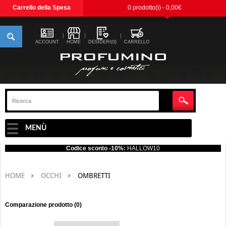
Carrello della Spesa
0 prodotto(i) - 0,00€
ACCOUNT
HOME
DESIDERI(0)
CARRELLO
MENÙ
Codice sconto -10%:
HALLOW10
HOME
OCCHI
OMBRETTI
Comparazione prodotto (0)