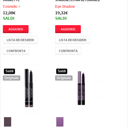
Cosmetic +
Eye Shadow
12,08€
19,32€
SALDI
SALDI
LISTA DEI DESIDERI
LISTA DEI DESIDERI
CONFRONTA
CONFRONTA
Saldi
Saldi
Saldi
Saldi
Originale
Originale
Originale
Originale