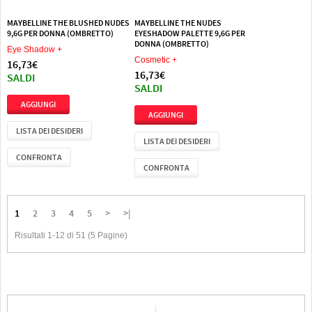
MAYBELLINE THE BLUSHED NUDES
MAYBELLINE THE NUDES
9,6G PER DONNA (OMBRETTO)
EYESHADOW PALETTE 9,6G PER
DONNA (OMBRETTO)
Eye Shadow +
Cosmetic +
16,73€
16,73€
SALDI
SALDI
LISTA DEI DESIDERI
LISTA DEI DESIDERI
CONFRONTA
CONFRONTA
1
2
3
4
5
>
>|
Risultati 1-12 di 51 (5 Pagine)