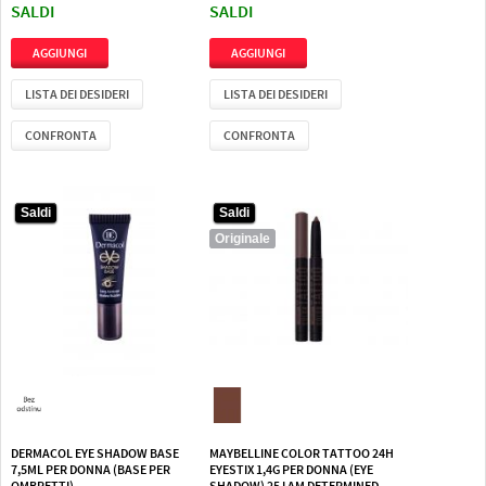
SALDI
SALDI
LISTA DEI DESIDERI
LISTA DEI DESIDERI
CONFRONTA
CONFRONTA
Saldi
Saldi
Saldi
Saldi
Originale
Originale
DERMACOL EYE SHADOW BASE
MAYBELLINE COLOR TATTOO 24H
7,5ML PER DONNA (BASE PER
EYESTIX 1,4G PER DONNA (EYE
OMBRETTI)
SHADOW) 25 I AM DETERMINED