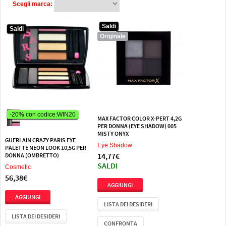
Scegli marca:
Saldi
Saldi
Saldi
Originale
-20% con codice:WIN20
-20% con codice:WIN20
MAX FACTOR COLOR X-PERT 4,2G
PER DONNA (EYE SHADOW) 005
MISTY ONYX
GUERLAIN CRAZY PARIS EYE
Eye Shadow
PALETTE NEON LOOK 10,5G PER
14,77€
DONNA (OMBRETTO)
SALDI
Cosmetic
56,38€
LISTA DEI DESIDERI
LISTA DEI DESIDERI
CONFRONTA