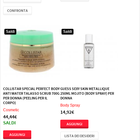
CONFRONTA
Saldi
Saldi
COLLISTAR SPECIAL PERFECT BODY
GUESS SEXY SKIN METALLIQUE
ANTI WATER TALASSO SCRUB 700G
250ML MOJITO (BODY SPRAY) PER
PER DONNA (PEELING PER IL
DONNA
CORPO)
Body Spray
Cosmetic
14,92€
44,44€
SALDI
LISTA DEI DESIDERI