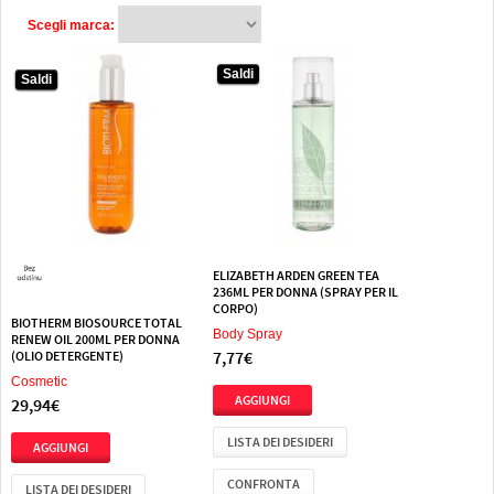
Scegli marca:
Saldi
Saldi
Saldi
ELIZABETH ARDEN GREEN TEA
236ML PER DONNA (SPRAY PER IL
CORPO)
BIOTHERM BIOSOURCE TOTAL
Body Spray
RENEW OIL 200ML PER DONNA
7,77€
(OLIO DETERGENTE)
Cosmetic
29,94€
LISTA DEI DESIDERI
CONFRONTA
LISTA DEI DESIDERI