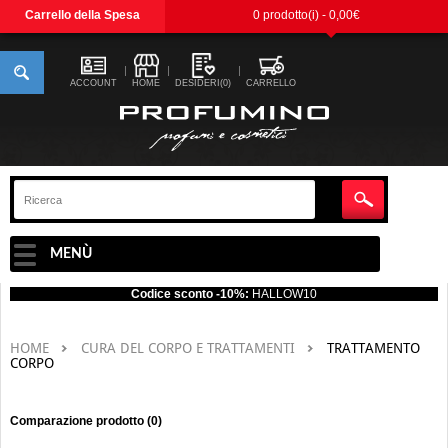
Carrello della Spesa
0 prodotto(i) - 0,00€
ACCOUNT
HOME
DESIDERI(0)
CARRELLO
MENÙ
Codice sconto -10%:
HALLOW10
HOME
CURA DEL CORPO E TRATTAMENTI
TRATTAMENTO
CORPO
Comparazione prodotto (0)