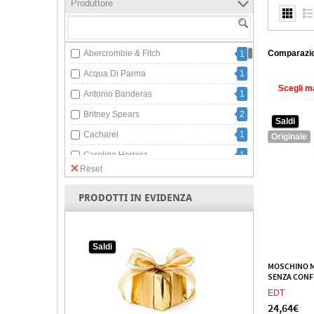
Produttore
Abercrombie & Fitch
Comparazio
1
Acqua Di Parma
1
Scegli m
Antonio Banderas
1
Britney Spears
2
Saldi
Cacharel
1
Originale
Carolina Herrera
1
Reset
Chloe
1
Chopard
3
PRODOTTI IN EVIDENZA
Coach
1
Dolce & Gabbana
2
Saldi
Elizabeth Arden
6
MOSCHINO M
SENZA CONFE
Emanuel Ungaro
1
EDT
Frederic Malle
6
24,64€