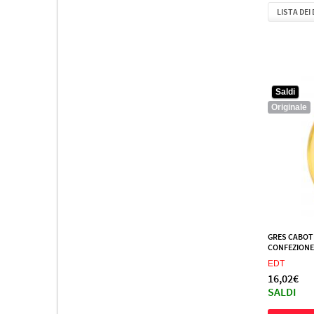
Salvador Dali
1
LISTA DEI
Slava Zaitsev
1
Tommy Hilfiger
1
Trussardi
1
Versace
5
Saldi
Xerjoff
1
Originale
2
Yves Saint Laurent
GRES CABOT
CONFEZIONE(
EDT
16,02€
SALDI