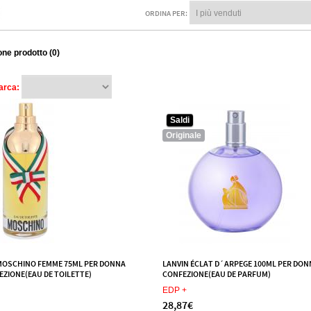
ORDINA PER:
ne prodotto (0)
arca:
Saldi
Originale
OSCHINO FEMME 75ML PER DONNA
LANVIN ÉCLAT D´ARPEGE 100ML PER DON
ZIONE(EAU DE TOILETTE)
CONFEZIONE(EAU DE PARFUM)
EDP +
28,87€