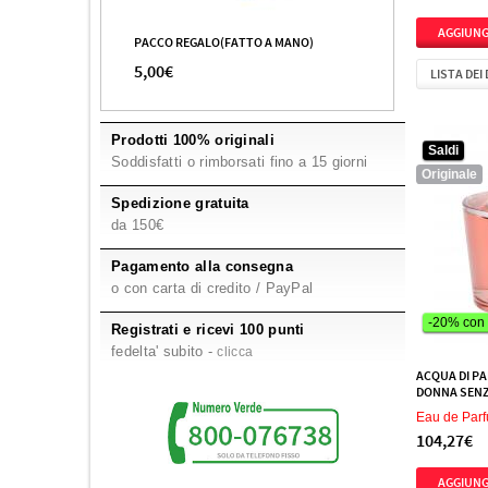
Giorgio Armani
1
Givenchy
3
PACCO REGALO(FATTO A MANO)
5,00€
Gloria Vanderbilt
1
LISTA DEI
Gres
1
Gucci
1
Prodotti 100% originali
Saldi
Soddisfatti o rimborsati fino a 15 giorni
Guess
2
Originale
Hermes
2
Spedizione gratuita
da 150€
Hugo Boss
1
Jaguar
1
Pagamento alla consegna
o con carta di credito / PayPal
Jesus Del Pozo
1
Jimmy Choo
1
-20% con
Registrati e ricevi 100 punti
fedelta' subito -
clicca
Juicy Couture
1
ACQUA DI PA
Karl Lagerfeld
1
DONNA SENZ
Kenzo
2
Eau de Par
104,27€
Lacoste
1
Lagerfeld
1