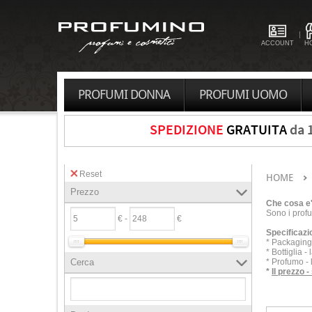
ACCOUNT
H
PROFUMI DONNA
PROFUMI UOMO
SPEDIZIONE
GRATUITA
da 
Reset
HOME
Prezzo
Che cosa e
Sono i profu
€ -
€
Specificazi
*
Packaging
*
Bottiglia
-
Cerca
*
Profumo
-
*
Il prezzo
-