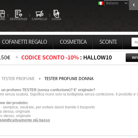
€
OME
DESIDERI(0)
CARRELLO
CASSA
COFANETTI REGALO
COSMETICA
SCONTI
150€
CODICE SCONTO -10%
: HALLOW10
INF
TESTER PROFUMI
TESTER PROFUMI DONNA
'
un profumo TESTER (senza confezione
)? E' originale?
mi senza scatola. Significa ricevi solo la bottiglieta senza confezione. Il prodotto e'
one del prodotto:
-
semplice, neutrale, per evitare danni tramite il trasporto
la stessa, originale
lo stesso, originale
significativamente più basso