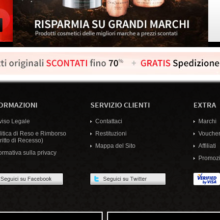
ORMAZIONI
SERVIZIO CLIENTI
EXTRA
viso Legale
Contattaci
Marchi
litica di Reso e Rimborso
Restituzioni
Voucher
ritto di Recesso)
Mappa del Sito
Affiliati
ormativa sulla privacy
Promozi