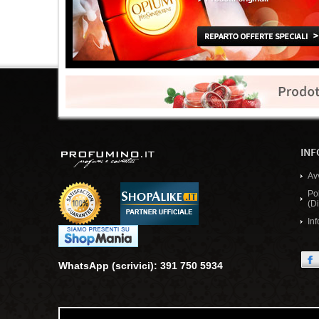
INF
Av
Po
(Di
Inf
WhatsApp (scrivici): 391 750 5934