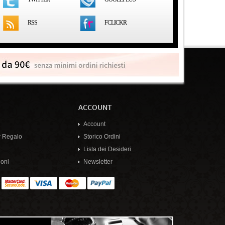
RSS
FCLICKR
ACCOUNT
Account
 Regalo
Storico Ordini
Lista dei Desideri
oni
Newsletter