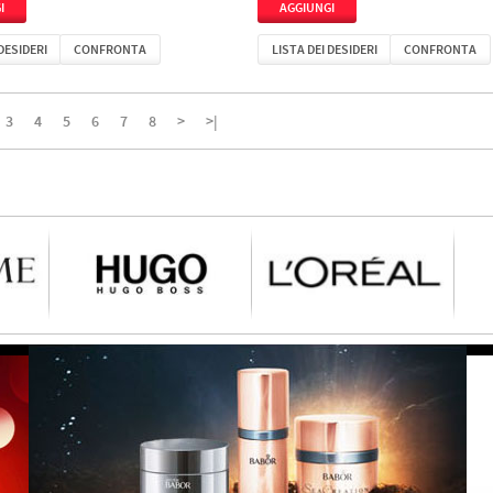
 DESIDERI
CONFRONTA
LISTA DEI DESIDERI
CONFRONTA
3
4
5
6
7
8
>
>|