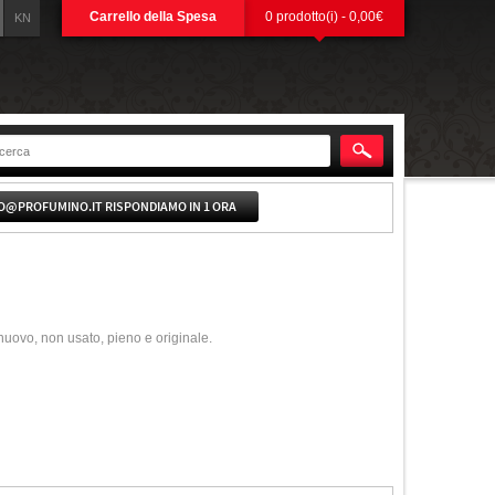
Carrello della Spesa
0 prodotto(i) - 0,00€
KN
O@PROFUMINO.IT RISPONDIAMO IN 1 ORA
 nuovo, non usato, pieno e originale.