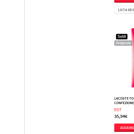
Lalique
1
LISTA DEI
Lanvin
2
Laura Biagiotti
3
Mercedes-Benz
2
Saldi
Michael Kors
1
Originale
Monotheme Venezia
1
Mont Blanc
1
Montana
1
Moschino
4
Narciso Rodriguez
1
Nina Ricci
2
LACOSTE TO
Nino Cerruti
1
CONFEZIONE(
EDT
Paco Rabanne
3
35,94€
Prada
1
Ralph Lauren
2