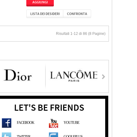
LISTA DEI DESIDERI
CONFRONTA
Risultati 1-12 di 86 (8 Pagine)
LET'S BE FRIENDS
FACEBOOK
YOUTUBE
GOOLEPLUS
TWITTER