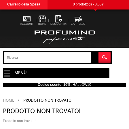
Carrello della Spesa
0 prodotto(i) - 0,00€
ACCOUNT
HOME
DESIDERI(0)
CARRELLO
MENÙ
Codice sconto -10%:
HALLOW10
HOME
PRODOTTO NON TROVATO!
PRODOTTO NON TROVATO!
Prodotto non trovato!