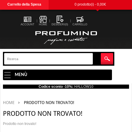
Carrello della Spesa
0 prodotto(i) - 0,00€
ACCOUNT
HOME
DESIDERI(0)
CARRELLO
MENÙ
Codice sconto -10%:
HALLOW10
HOME
PRODOTTO NON TROVATO!
PRODOTTO NON TROVATO!
Prodotto non trovato!