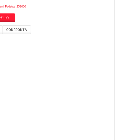
unti Fedeltà: 252600
CONFRONTA