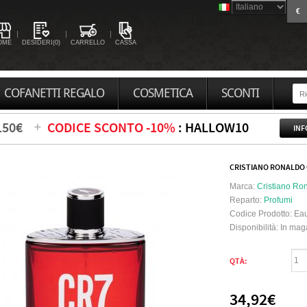
€
OME
DESIDERI(0)
CARRELLO
CASSA
COFANETTI REGALO
COSMETICA
SCONTI
150€
CODICE SCONTO -10%
: HALLOW10
INF
CRISTIANO RONALDO 
Marca:
Cristiano Ro
Reparto:
Profumi
Codice Prodotto:
Eau
Disponibilità:
In mag
QTÀ:
34,92€