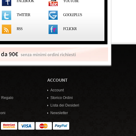
FACEBOOK
YOUTUBE
GOOLEPLUS
TWITTER
RSS
FCLICKR
ACCOUNT
Account
 Regalo
Storico Ordini
Lista dei Desideri
oni
Newsletter