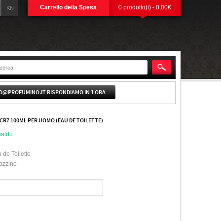
Carrello della Spesa
0 prodotto(i) - 0,00€
KN
O@PROFUMINO.IT RISPONDIAMO IN 1 ORA
CR7 100ML PER UOMO (EAU DE TOILETTE)
naldo
 de Toilette
azzino