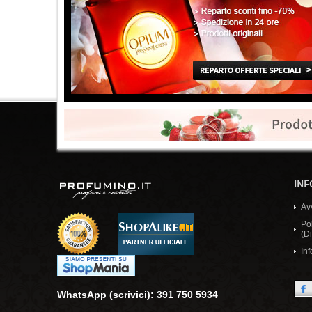
INF
Av
Po
(Di
Inf
WhatsApp (scrivici): 391 750 5934