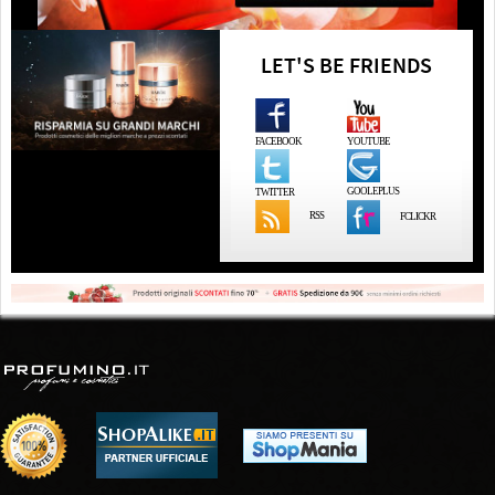
LET'S BE FRIENDS
FACEBOOK
YOUTUBE
GOOLEPLUS
TWITTER
RSS
FCLICKR