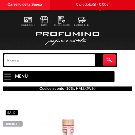
Carrello della Spesa
0 prodotto(i) - 0,00€
ACCOUNT
HOME
DESIDERI(0)
CARRELLO
MENÙ
Codice sconto -10%:
HALLOW10
SALDI
ORIGINALE