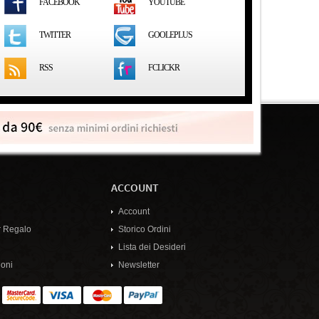
FACEBOOK
YOUTUBE
GOOLEPLUS
TWITTER
RSS
FCLICKR
ACCOUNT
Account
 Regalo
Storico Ordini
Lista dei Desideri
oni
Newsletter