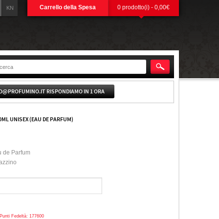
Carrello della Spesa
0 prodotto(i) - 0,00€
KN
O@PROFUMINO.IT RISPONDIAMO IN 1 ORA
0ML UNISEX (EAU DE PARFUM)
 de Parfum
azzino
Punti Fedeltà: 177600