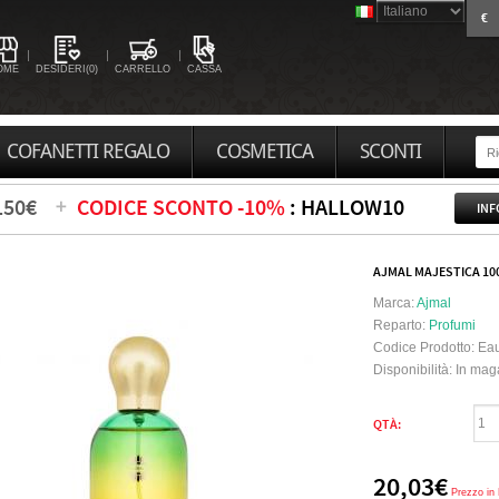
€
OME
DESIDERI(0)
CARRELLO
CASSA
COFANETTI REGALO
COSMETICA
SCONTI
150€
CODICE SCONTO -10%
: HALLOW10
INF
AJMAL MAJESTICA 10
Marca:
Ajmal
Reparto:
Profumi
Codice Prodotto:
Eau
Disponibilità:
In mag
QTÀ:
20,03€
Prezzo in 