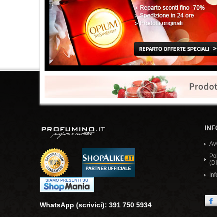
INF
Av
Po
(Di
Inf
WhatsApp (scrivici): 391 750 5934