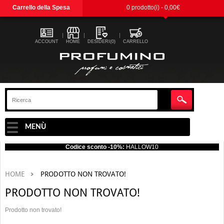
Carrello della Spesa
0 prodotto(i) - 0,00€
ACCOUNT
HOME
DESIDERI(0)
CARRELLO
MENÙ
Codice sconto -10%:
HALLOW10
HOME
PRODOTTO NON TROVATO!
PRODOTTO NON TROVATO!
Prodotto non trovato!