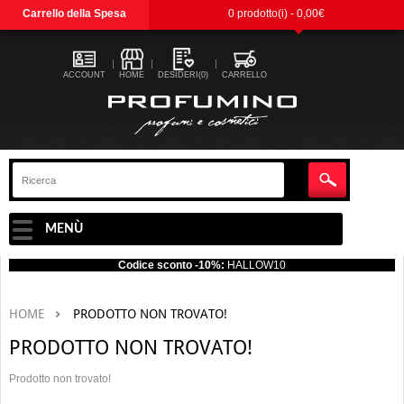
Carrello della Spesa
0 prodotto(i) - 0,00€
ACCOUNT
HOME
DESIDERI(0)
CARRELLO
MENÙ
Codice sconto -10%:
HALLOW10
HOME
PRODOTTO NON TROVATO!
PRODOTTO NON TROVATO!
Prodotto non trovato!