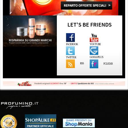
LET'S BE FRIENDS
FACEBOOK
YOUTUBE
GOOLEPLUS
TWITTER
RSS
FCLICKR