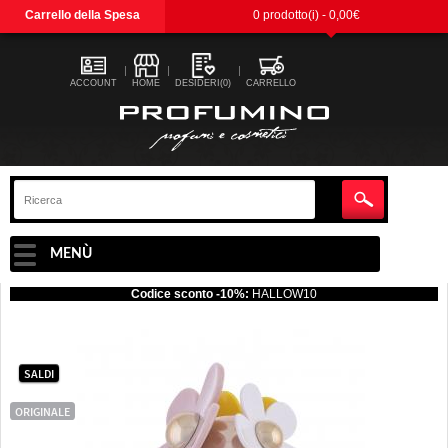
Carrello della Spesa
0 prodotto(i) - 0,00€
ACCOUNT
HOME
DESIDERI(0)
CARRELLO
MENÙ
Codice sconto -10%:
HALLOW10
SALDI
ORIGINALE