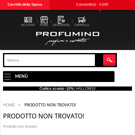
Carrello della Spesa
0 prodotto(i) - 0,00€
ACCOUNT
HOME
DESIDERI(0)
CARRELLO
MENÙ
Codice sconto -10%:
HALLOW10
HOME
PRODOTTO NON TROVATO!
PRODOTTO NON TROVATO!
Prodotto non trovato!