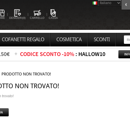
€
OME
DESIDERI(0)
CARRELLO
CASSA
COFANETTI REGALO
COSMETICA
SCONTI
150€
CODICE SCONTO -10%
: HALLOW10
INF
PRODOTTO NON TROVATO!
TTO NON TROVATO!
 trovato!
UA