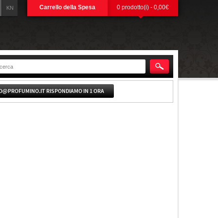
Carrello della Spesa
0 prodotto(i) - 0,00€
KN
O@PROFUMINO.IT RISPONDIAMO IN 1 ORA