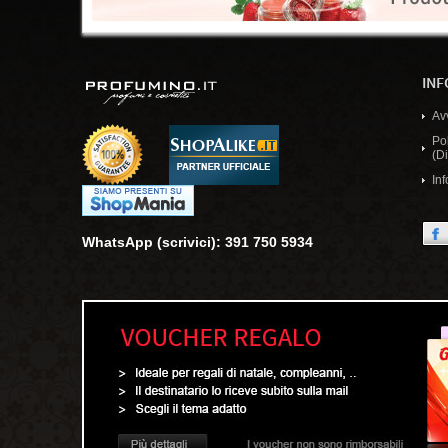
INF
Av
Po
(Di
Inf
WhatsApp (scrivici): 391 750 5934