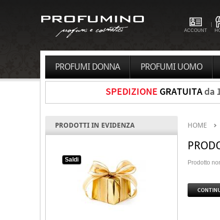
ACCOUNT
H
PROFUMI DONNA
PROFUMI UOMO
SPEDIZIONE
GRATUITA
da 
PRODOTTI IN EVIDENZA
HOME
PRODO
Saldi
Prodotto non
CONTIN