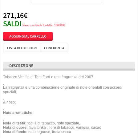
271,16€
SALDI
Prezzo in Punti Fedeltà: 1000000
LISTA DEI DESIDERI
CONFRONTA
DESCRIZIONE
Tobacco Vanille di Tom Ford e una fragranza del 2007.
,
La fragranza e una combinazione originale di note orientali con accordi
speziati.
,
& nbsp;
,
Note aromatiche
:
,
Nota di testa:
foglia di tabacco, note speziate,
Nota di cuore:
fava tonka , fiore di tabacco, vaniglia, cacao
Nota di fondo:
note legnose, frutta secca