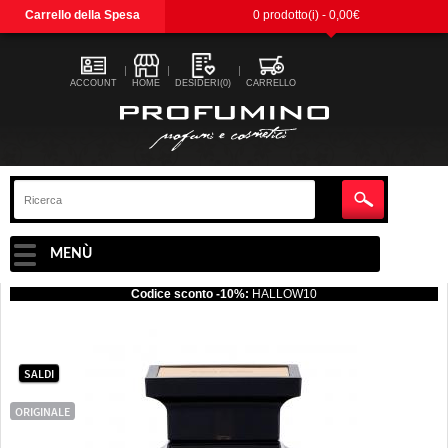
Carrello della Spesa
0 prodotto(i) - 0,00€
ACCOUNT
HOME
DESIDERI(0)
CARRELLO
MENÙ
Codice sconto -10%:
HALLOW10
SALDI
ORIGINALE