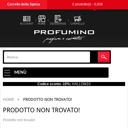
Carrello della Spesa
0 prodotto(i) - 0,00€
ACCOUNT
HOME
DESIDERI(0)
CARRELLO
MENÙ
Codice sconto -10%:
HALLOW10
HOME
PRODOTTO NON TROVATO!
PRODOTTO NON TROVATO!
Prodotto non trovato!