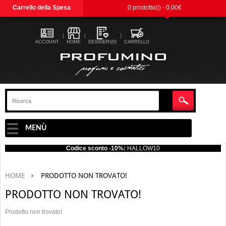
Carrello della Spesa
0 prodotto(i) - 0,00€
ACCOUNT
HOME
DESIDERI(0)
CARRELLO
MENÙ
Codice sconto -10%:
HALLOW10
HOME
PRODOTTO NON TROVATO!
PRODOTTO NON TROVATO!
Prodotto non trovato!