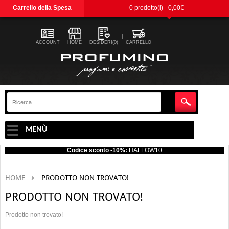
Carrello della Spesa
0 prodotto(i) - 0,00€
ACCOUNT
HOME
DESIDERI(0)
CARRELLO
MENÙ
Codice sconto -10%:
HALLOW10
HOME
PRODOTTO NON TROVATO!
PRODOTTO NON TROVATO!
Prodotto non trovato!