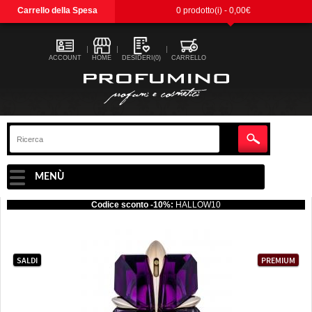
Carrello della Spesa
0 prodotto(i) - 0,00€
ACCOUNT
HOME
DESIDERI(0)
CARRELLO
MENÙ
Codice sconto -10%:
HALLOW10
SALDI
PREMIUM