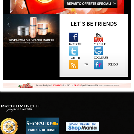
LET'S BE FRIENDS
FACEBOOK
YOUTUBE
GOOLEPLUS
TWITTER
RSS
FCLICKR