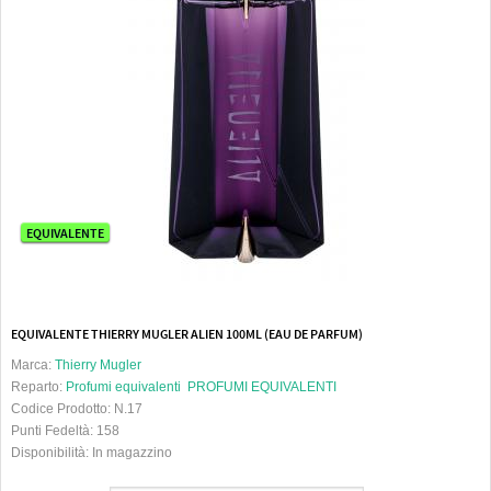
EQUIVALENTE
EQUIVALENTE THIERRY MUGLER ALIEN 100ML (EAU DE PARFUM)
Marca:
Thierry Mugler
Reparto:
Profumi equivalenti
PROFUMI EQUIVALENTI
Codice Prodotto:
N.17
Punti Fedeltà:
158
Disponibilità:
In magazzino