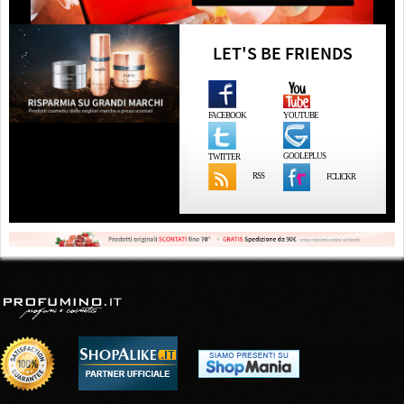
LET'S BE FRIENDS
FACEBOOK
YOUTUBE
GOOLEPLUS
TWITTER
RSS
FCLICKR