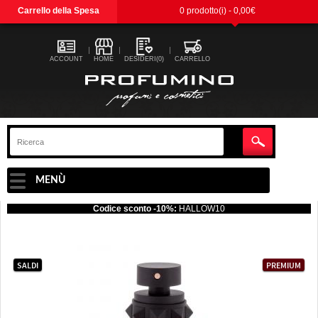
Carrello della Spesa
0 prodotto(i) - 0,00€
ACCOUNT
HOME
DESIDERI(0)
CARRELLO
MENÙ
Codice sconto -10%:
HALLOW10
SALDI
PREMIUM