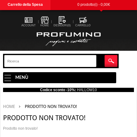
Carrello della Spesa
0 prodotto(i) - 0,00€
ACCOUNT
HOME
DESIDERI(0)
CARRELLO
MENÙ
Codice sconto -10%:
HALLOW10
HOME
PRODOTTO NON TROVATO!
PRODOTTO NON TROVATO!
Prodotto non trovato!