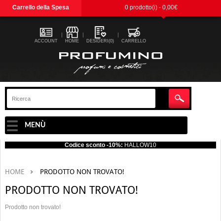
Carrello della Spesa
0 prodotto(i) - 0,00€
ACCOUNT
HOME
DESIDERI(0)
CARRELLO
MENÙ
Codice sconto -10%:
HALLOW10
HOME
PRODOTTO NON TROVATO!
PRODOTTO NON TROVATO!
Prodotto non trovato!