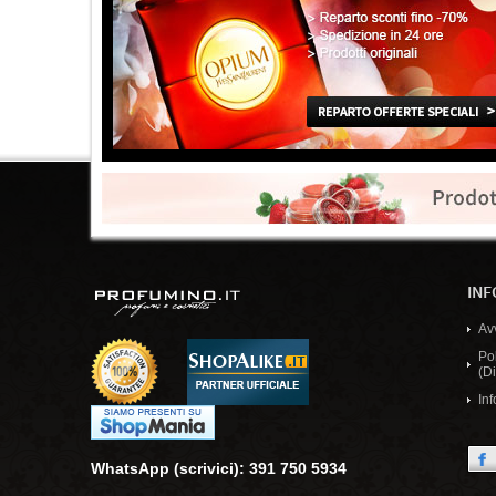
INF
Av
Po
(Di
Inf
WhatsApp (scrivici): 391 750 5934