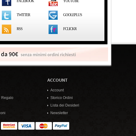
FACEBOOK
YOUTUBE
GOOLEPLUS
TWITTER
RSS
FCLICKR
ACCOUNT
Account
 Regalo
Storico Ordini
Lista dei Desideri
oni
Newsletter