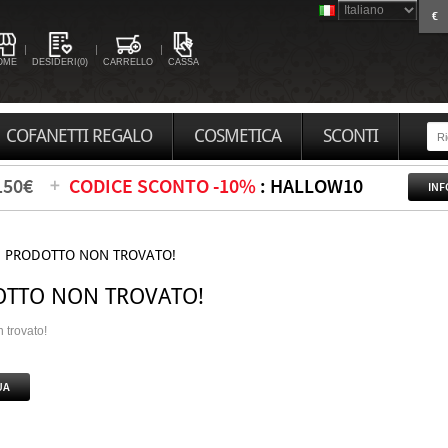
€
OME
DESIDERI(0)
CARRELLO
CASSA
COFANETTI REGALO
COSMETICA
SCONTI
150€
CODICE SCONTO -10%
: HALLOW10
INF
PRODOTTO NON TROVATO!
TTO NON TROVATO!
 trovato!
UA