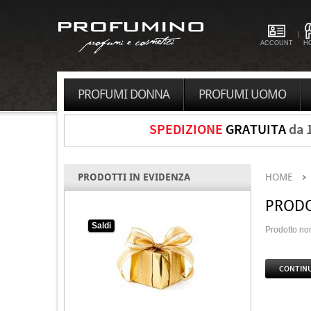
ACCOUNT
H
PROFUMI DONNA
PROFUMI UOMO
SPEDIZIONE
GRATUITA
da 
PRODOTTI IN EVIDENZA
HOME
PRODO
Saldi
Prodotto non
CONTIN