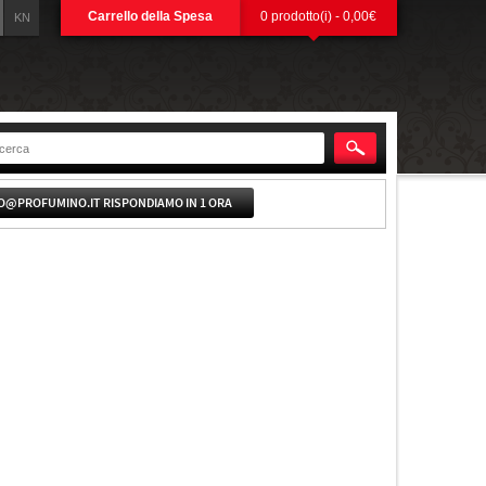
Carrello della Spesa
0 prodotto(i) - 0,00€
KN
O@PROFUMINO.IT RISPONDIAMO IN 1 ORA