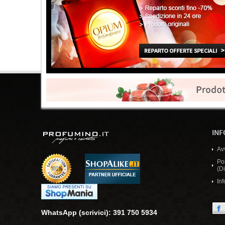
INF
Av
Po
(Di
Inf
WhatsApp (scrivici): 391 750 5934