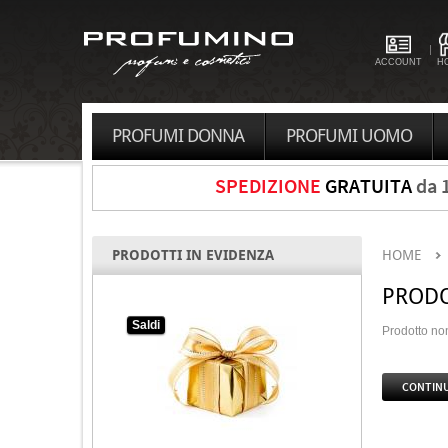
ACCOUNT
H
PROFUMI DONNA
PROFUMI UOMO
SPEDIZIONE
GRATUITA
da 
PRODOTTI IN EVIDENZA
HOME
PRODO
Saldi
Prodotto non
CONTIN