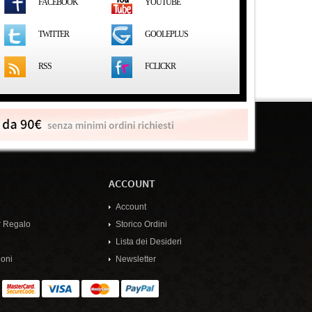
FACEBOOK
YOUTUBE
GOOLEPLUS
TWITTER
RSS
FCLICKR
ACCOUNT
Account
 Regalo
Storico Ordini
Lista dei Desideri
oni
Newsletter