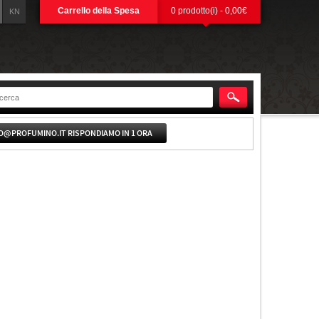
Carrello della Spesa
0 prodotto(i) - 0,00€
KN
O@PROFUMINO.IT RISPONDIAMO IN 1 ORA