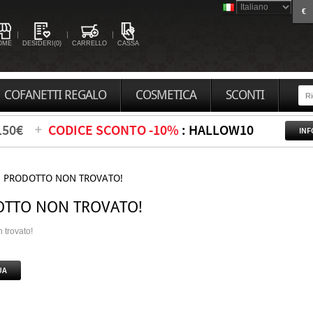
€
OME
DESIDERI(0)
CARRELLO
CASSA
COFANETTI REGALO
COSMETICA
SCONTI
150€
CODICE SCONTO -10%
: HALLOW10
INF
PRODOTTO NON TROVATO!
TTO NON TROVATO!
 trovato!
UA