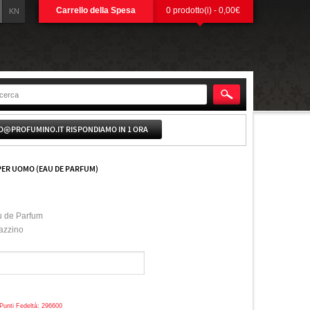
Carrello della Spesa
0 prodotto(i) - 0,00€
KN
O@PROFUMINO.IT RISPONDIAMO IN 1 ORA
PER UOMO (EAU DE PARFUM)
 de Parfum
azzino
Punti Fedeltà: 296600