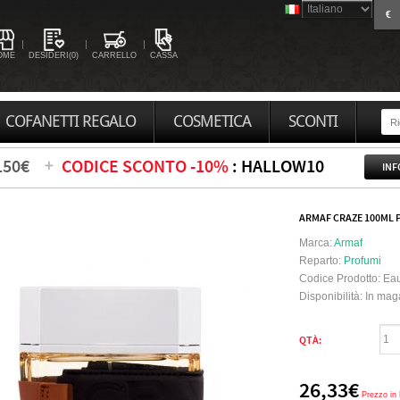
€
OME
DESIDERI(0)
CARRELLO
CASSA
COFANETTI REGALO
COSMETICA
SCONTI
150€
CODICE SCONTO -10%
: HALLOW10
INF
ARMAF CRAZE 100ML 
Marca:
Armaf
Reparto:
Profumi
Codice Prodotto:
Eau
Disponibilità:
In mag
QTÀ:
26,33€
Prezzo in 