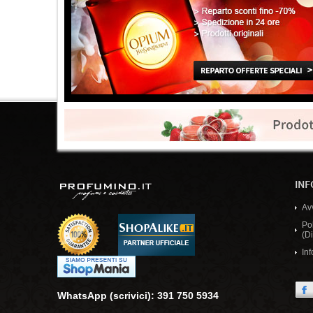
INF
Av
Po
(Di
Inf
WhatsApp (scrivici): 391 750 5934