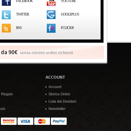
FACEBOOK
YOUTUBE
GOOLEPLUS
TWITTER
RSS
FCLICKR
ACCOUNT
Account
 Regalo
Storico Ordini
Lista dei Desideri
oni
Newsletter