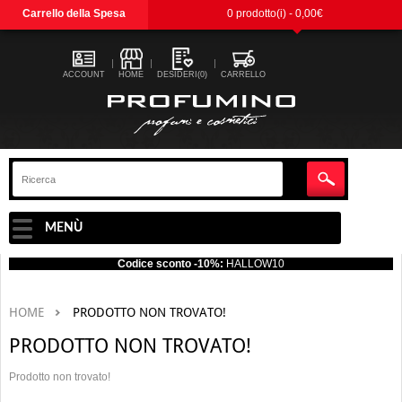
Carrello della Spesa
0 prodotto(i) - 0,00€
ACCOUNT
HOME
DESIDERI(0)
CARRELLO
MENÙ
Codice sconto -10%:
HALLOW10
HOME
PRODOTTO NON TROVATO!
PRODOTTO NON TROVATO!
Prodotto non trovato!