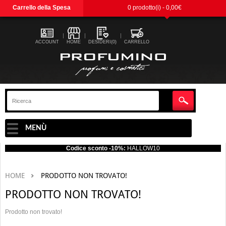
Carrello della Spesa
0 prodotto(i) - 0,00€
ACCOUNT
HOME
DESIDERI(0)
CARRELLO
MENÙ
Codice sconto -10%:
HALLOW10
HOME
PRODOTTO NON TROVATO!
PRODOTTO NON TROVATO!
Prodotto non trovato!