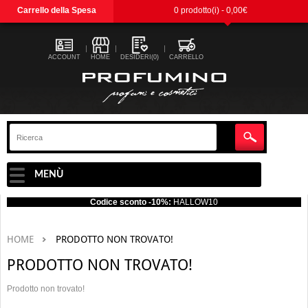
Carrello della Spesa
0 prodotto(i) - 0,00€
ACCOUNT
HOME
DESIDERI(0)
CARRELLO
MENÙ
Codice sconto -10%:
HALLOW10
HOME
PRODOTTO NON TROVATO!
PRODOTTO NON TROVATO!
Prodotto non trovato!