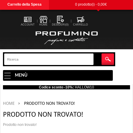
Carrello della Spesa
0 prodotto(i) - 0,00€
ACCOUNT
HOME
DESIDERI(0)
CARRELLO
MENÙ
Codice sconto -10%:
HALLOW10
HOME
PRODOTTO NON TROVATO!
PRODOTTO NON TROVATO!
Prodotto non trovato!