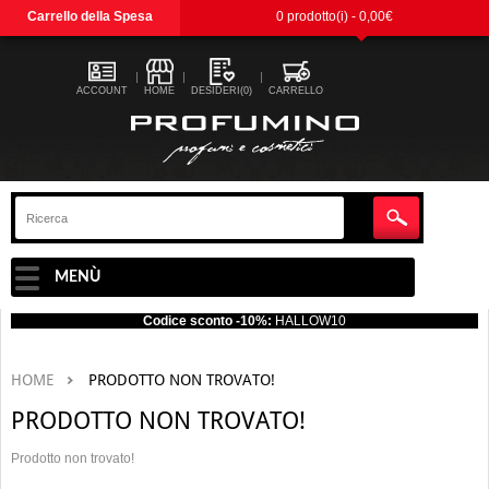
Carrello della Spesa
0 prodotto(i) - 0,00€
ACCOUNT
HOME
DESIDERI(0)
CARRELLO
MENÙ
Codice sconto -10%:
HALLOW10
HOME
PRODOTTO NON TROVATO!
PRODOTTO NON TROVATO!
Prodotto non trovato!