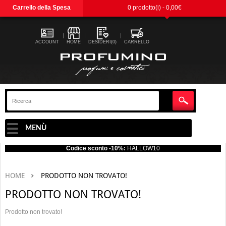
Carrello della Spesa
0 prodotto(i) - 0,00€
ACCOUNT
HOME
DESIDERI(0)
CARRELLO
MENÙ
Codice sconto -10%:
HALLOW10
HOME
PRODOTTO NON TROVATO!
PRODOTTO NON TROVATO!
Prodotto non trovato!