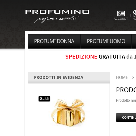
ACCOUNT
H
PROFUMI DONNA
PROFUMI UOMO
SPEDIZIONE
GRATUITA
da 
PRODOTTI IN EVIDENZA
HOME
PRODO
Saldi
Prodotto non
CONTIN