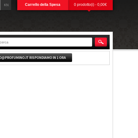
Carrello della Spesa
0 prodotto(i) - 0,00€
KN
O@PROFUMINO.IT RISPONDIAMO IN 1 ORA