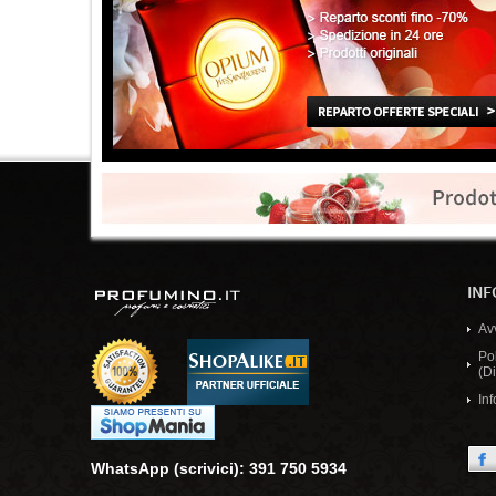
INF
Av
Po
(Di
Inf
WhatsApp (scrivici): 391 750 5934