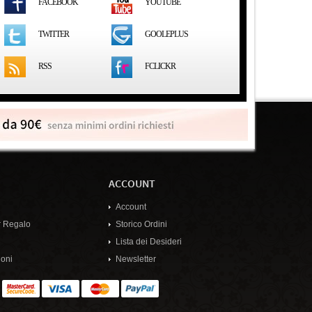
FACEBOOK
YOUTUBE
GOOLEPLUS
TWITTER
RSS
FCLICKR
ACCOUNT
Account
 Regalo
Storico Ordini
Lista dei Desideri
oni
Newsletter