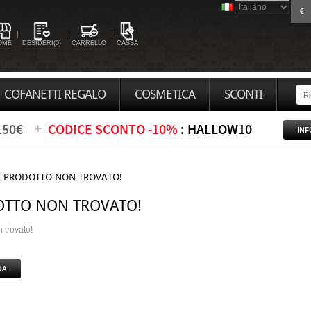
€
OME
DESIDERI(0)
CARRELLO
CASSA
COFANETTI REGALO
COSMETICA
SCONTI
150€
CODICE SCONTO -10%
: HALLOW10
INF
PRODOTTO NON TROVATO!
TTO NON TROVATO!
 trovato!
UA