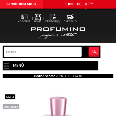
Carrello della Spesa
0 prodotto(i) - 0,00€
ACCOUNT
HOME
DESIDERI(0)
CARRELLO
MENÙ
Codice sconto -10%:
HALLOW10
SALDI
ORIGINALE