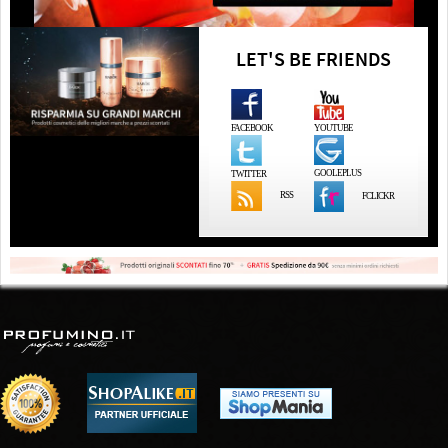
LET'S BE FRIENDS
FACEBOOK
YOUTUBE
GOOLEPLUS
TWITTER
RSS
FCLICKR